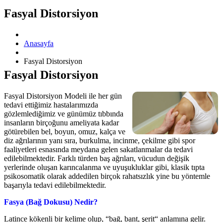
Fasyal Distorsiyon
Anasayfa
Fasyal Distorsiyon
Fasyal Distorsiyon
Fasyal Distorsiyon Modeli ile her gün
tedavi ettiğimiz hastalarımızda
gözlemlediğimiz ve günümüz tıbbında
insanların birçoğunu ameliyata kadar
götürebilen bel, boyun, omuz, kalça ve
diz ağrılarının yanı sıra, burkulma, incinme, çekilme gibi spor
faaliyetleri esnasında meydana gelen sakatlanmalar da tedavi
edilebilmektedir. Farklı türden baş ağrıları, vücudun değişik
yerlerinde oluşan karıncalanma ve uyuşukluklar gibi, klasik tıpta
psikosomatik olarak addedilen birçok rahatsızlık yine bu yöntemle
başarıyla tedavi edilebilmektedir.
Fasya (Bağ Dokusu) Nedir?
Latince kökenli bir kelime olup, “baḡ, bant, şerit“ anlamına gelir.