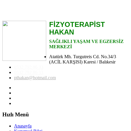
FİZYOTERAPİST
HAKAN
SAĞLIKLI YAŞAM VE EGZERSİZ
MERKEZİ
Atatürk Mh. Turgutreis Cd. No.34/3
(ACİL KARŞISI) Karesi / Balıkesir
0532 792 86 33
0532 792 86 33
pthakan@hotmail.com
Hızlı Menü
Anasayfa