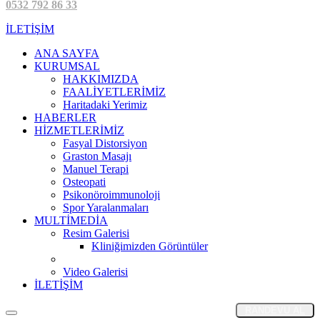
0532 792 86 33
İLETİŞİM
ANA SAYFA
KURUMSAL
HAKKIMIZDA
FAALİYETLERİMİZ
Haritadaki Yerimiz
HABERLER
HİZMETLERİMİZ
Fasyal Distorsiyon
Graston Masajı
Manuel Terapi
Osteopati
Psikonöroimmunoloji
Spor Yaralanmaları
MULTİMEDİA
Resim Galerisi
Kliniğimizden Görüntüler
Video Galerisi
İLETİŞİM
RANDEVU AL