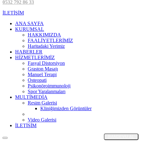
0532 792 86 33
İLETİŞİM
ANA SAYFA
KURUMSAL
HAKKIMIZDA
FAALİYETLERİMİZ
Haritadaki Yerimiz
HABERLER
HİZMETLERİMİZ
Fasyal Distorsiyon
Graston Masajı
Manuel Terapi
Osteopati
Psikonöroimmunoloji
Spor Yaralanmaları
MULTİMEDİA
Resim Galerisi
Kliniğimizden Görüntüler
Video Galerisi
İLETİŞİM
RANDEVU AL