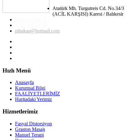
Atatürk Mh. Turgutreis Cd. No.34/3
(ACİL KARŞISI) Karesi / Balıkesir
0532 792 86 33
0532 792 86 33
pthakan@hotmail.com
Hızlı Menü
Anasayfa
Kurumsal Bilgi
FAALİYETLERİMİZ
Haritadaki Yerimiz
Hizmetlerimiz
Fasyal Distorsiyon
Graston Masajı
Manuel Terapi