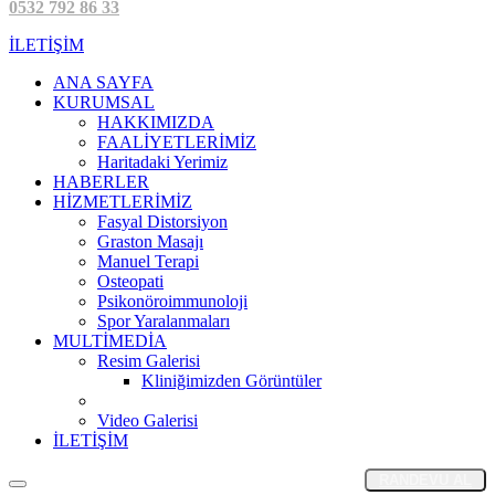
0532 792 86 33
İLETİŞİM
ANA SAYFA
KURUMSAL
HAKKIMIZDA
FAALİYETLERİMİZ
Haritadaki Yerimiz
HABERLER
HİZMETLERİMİZ
Fasyal Distorsiyon
Graston Masajı
Manuel Terapi
Osteopati
Psikonöroimmunoloji
Spor Yaralanmaları
MULTİMEDİA
Resim Galerisi
Kliniğimizden Görüntüler
Video Galerisi
İLETİŞİM
RANDEVU AL