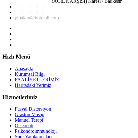
(ACİL KARŞISI) Karesi / Balıkesir
0532 792 86 33
0532 792 86 33
pthakan@hotmail.com
Hızlı Menü
Anasayfa
Kurumsal Bilgi
FAALİYETLERİMİZ
Haritadaki Yerimiz
Hizmetlerimiz
Fasyal Distorsiyon
Graston Masajı
Manuel Terapi
Osteopati
Psikonöroimmunoloji
Spor Yaralanmaları