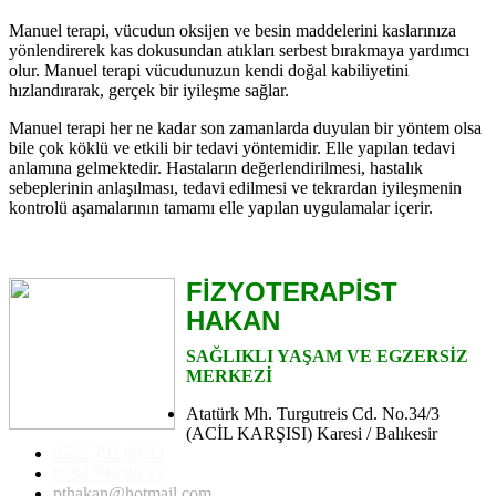
Manuel terapi, vücudun oksijen ve besin maddelerini kaslarınıza
yönlendirerek kas dokusundan atıkları serbest bırakmaya yardımcı
olur. Manuel terapi vücudunuzun kendi doğal kabiliyetini
hızlandırarak, gerçek bir iyileşme sağlar.
Manuel terapi her ne kadar son zamanlarda duyulan bir yöntem olsa
bile çok köklü ve etkili bir tedavi yöntemidir. Elle yapılan tedavi
anlamına gelmektedir. Hastaların değerlendirilmesi, hastalık
sebeplerinin anlaşılması, tedavi edilmesi ve tekrardan iyileşmenin
kontrolü aşamalarının tamamı elle yapılan uygulamalar içerir.
FİZYOTERAPİST
HAKAN
SAĞLIKLI YAŞAM VE EGZERSİZ
MERKEZİ
Atatürk Mh. Turgutreis Cd. No.34/3
(ACİL KARŞISI) Karesi / Balıkesir
0532 792 86 33
0532 792 86 33
pthakan@hotmail.com