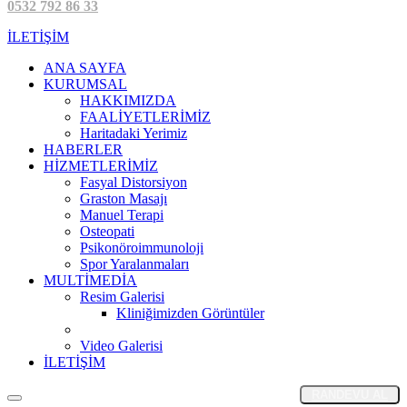
0532 792 86 33
İLETİŞİM
ANA SAYFA
KURUMSAL
HAKKIMIZDA
FAALİYETLERİMİZ
Haritadaki Yerimiz
HABERLER
HİZMETLERİMİZ
Fasyal Distorsiyon
Graston Masajı
Manuel Terapi
Osteopati
Psikonöroimmunoloji
Spor Yaralanmaları
MULTİMEDİA
Resim Galerisi
Kliniğimizden Görüntüler
Video Galerisi
İLETİŞİM
RANDEVU AL